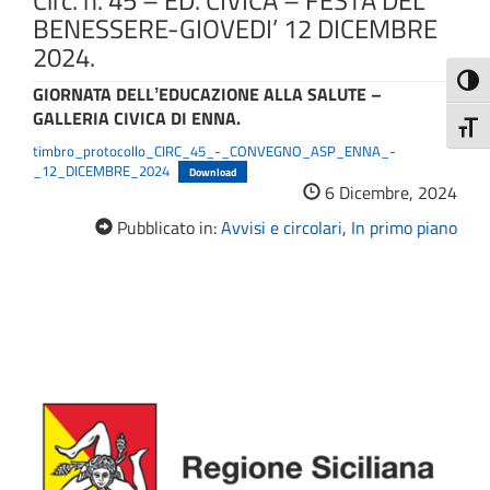
Circ. n. 45 – ED. CIVICA – FESTA DEL
BENESSERE-GIOVEDI’ 12 DICEMBRE
2024.
Attiva
GIORNATA DELLʼEDUCAZIONE ALLA SALUTE –
GALLERIA CIVICA DI ENNA.
Attiv
timbro_protocollo_CIRC_45_-_CONVEGNO_ASP_ENNA_-
_12_DICEMBRE_2024
Download
6 Dicembre, 2024
Pubblicato in:
Avvisi e circolari
,
In primo piano