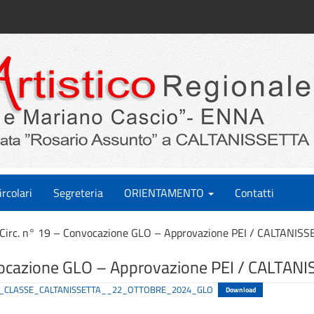
ircolari
Segreteria
ORIENTAMENTO
Contatti
Circ. n° 19 – Convocazione GLO – Approvazione PEI / CALTANISS
vocazione GLO – Approvazione PEI / CALTAN
_DI_CLASSE_CALTANISSETTA__22_OTTOBRE_2024_GLO
Download