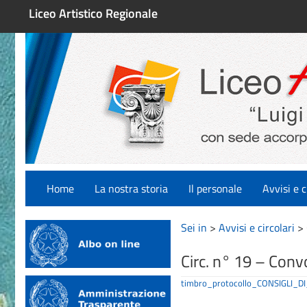
Liceo Artistico Regionale
Home
La nostra storia
Il personale
Avvisi e c
Sei in
>
Avvisi e circolari
>
Circ. n° 19 – Con
timbro_protocollo_CONSIGLI