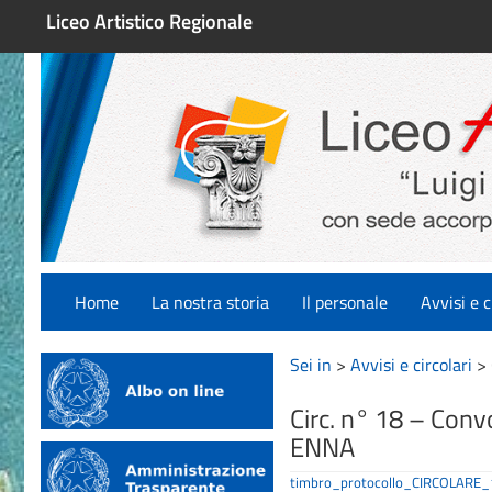
Liceo Artistico Regionale
Home
La nostra storia
Il personale
Avvisi e c
Sei in
>
Avvisi e circolari
>
Circ. n° 18 – Con
ENNA
timbro_protocollo_CIRCOLA