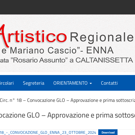
ircolari
Segreteria
ORIENTAMENTO
Contatti
Circ. n° 18 – Convocazione GLO – Approvazione e prima sottoscri
vocazione GLO – Approvazione e prima sottosc
RE_18_-_CONVOCAZIONE_GLO_ENNA_23_OTTOBRE_2024
Download