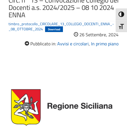
Circ. n° 13 – Convocazione Collegio dei
Docenti a.s. 2024/2025 – 08 10 2024
ENNA
Attiva
timbro_protocollo_CIRCOLARE_13_COLLEGIO_DOCENTI_ENNA_-
Attiv
_08_OTTOBRE_2024
Download
26 Settembre, 2024
Pubblicato in:
Avvisi e circolari
,
In primo piano