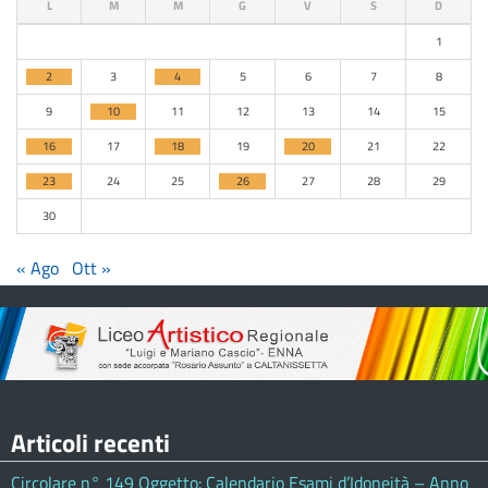
L
M
M
G
V
S
D
1
2
3
4
5
6
7
8
9
10
11
12
13
14
15
16
17
18
19
20
21
22
23
24
25
26
27
28
29
30
« Ago
Ott »
Articoli recenti
Circolare n° 149 Oggetto: Calendario Esami d’Idoneità – Anno