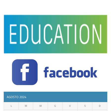
AGOSTO 2024
L
M
M
G
V
S
D