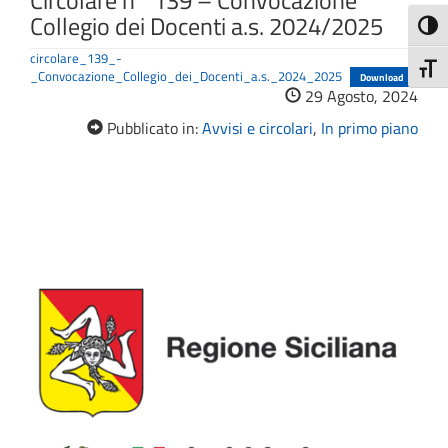
Circolare n° 139 – Convocazione
Collegio dei Docenti a.s. 2024/2025
Attiva
circolare_139_-
Attiv
_Convocazione_Collegio_dei_Docenti_a.s._2024_2025
Download
29 Agosto, 2024
Pubblicato in:
Avvisi e circolari
,
In primo piano