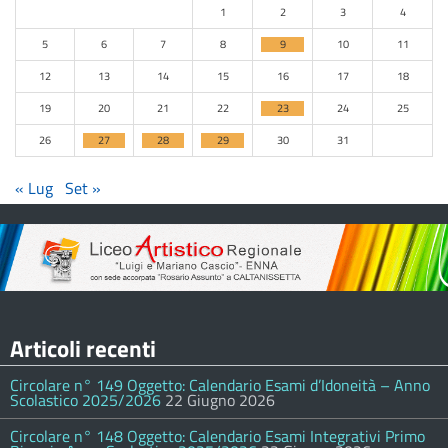
1
2
3
4
5
6
7
8
9
10
11
12
13
14
15
16
17
18
19
20
21
22
23
24
25
26
27
28
29
30
31
« Lug
Set »
Articoli recenti
Circolare n° 149 Oggetto: Calendario Esami d’Idoneità – Anno
Scolastico 2025/2026
22 Giugno 2026
Circolare n° 148 Oggetto: Calendario Esami Integrativi Primo