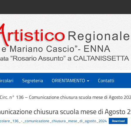
ircolari
Segreteria
ORIENTAMENTO
Contatti
Circ. n° 136 – Comunicazione chiusura scuola mese di Agosto 20
municazione chiusura scuola mese di Agosto 
ircolare_136_-_comunicazione_chiusura_mese_di_agosto_2024
Download