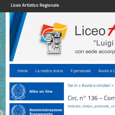
Liceo Artistico Regionale
Home
La nostra storia
Il personale
Avvisi e c
Sei in
>
Avvisi e circolari
>
Circ. n° 136 – Co
timbrato_timbro_protocollo_c