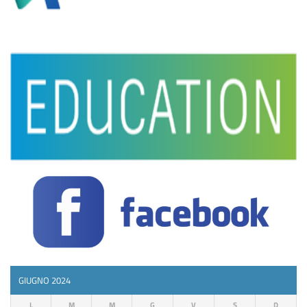
GIUGNO 2024
L
M
M
G
V
S
D