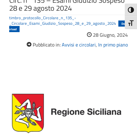
Circ. n° 135 – Esami Giudizio Sospeso
28 e 29 agosto 2024
Attiva
timbro_protocollo_Circolare_n_135_-
_Circolare_Esami_Giudizio_Sospeso_28_e_29_agosto_2024
Attiv
Dow
nload
28 Giugno, 2024
Pubblicato in:
Avvisi e circolari
,
In primo piano