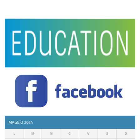
MAGGIO 2024
L
M
M
G
V
S
D