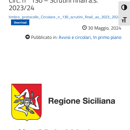
Circ. n° 130 – Scrutini finali a.s.
2023/24
Attiva
timbro_protocollo_Circolare_n_130_scrutini_finali_as_2023_2024
Attiv
Download
30 Maggio, 2024
Pubblicato in:
Avvisi e circolari
,
In primo piano