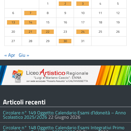
1
2
3
4
5
6
7
8
9
10
11
12
13
14
15
16
17
18
19
20
21
22
23
24
25
26
27
28
29
30
31
« Apr
Giu »
Articoli recenti
Circolare n° 149 Oggetto: Calendario Esami d’Idoneità – Anno
Scolastico 2025/2026
22 Giugno 2026
Circolare n° 148 Oggetto: Calendario Esami Integrativi Primo