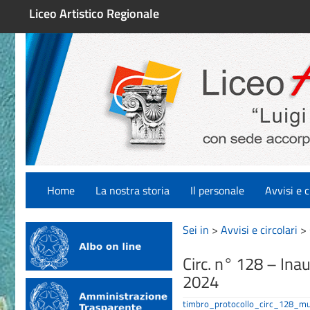
Liceo Artistico Regionale
Home
La nostra storia
Il personale
Avvisi e c
Sei in
>
Avvisi e circolari
>
Circ. n° 128 – Ina
2024
timbro_protocollo_circ_128_mu