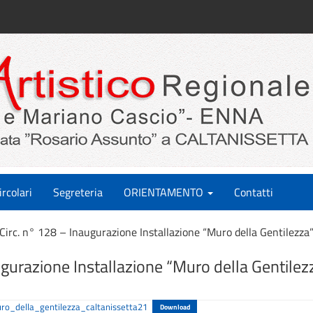
ircolari
Segreteria
ORIENTAMENTO
Contatti
Circ. n° 128 – Inaugurazione Installazione “Muro della Gentilezz
ugurazione Installazione “Muro della Gentile
ro_della_gentilezza_caltanissetta21
Download