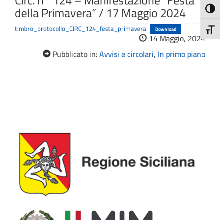
Circ. n° 124 – Manifestazione “Festa
della Primavera” / 17 Maggio 2024
Attiva
timbro_protocollo_CIRC_124_festa_primavera
Download
Attiv
14 Maggio, 2024
Pubblicato in:
Avvisi e circolari
,
In primo piano