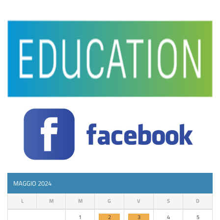
MAGGIO 2024
L
M
M
G
V
S
D
1
2
3
4
5