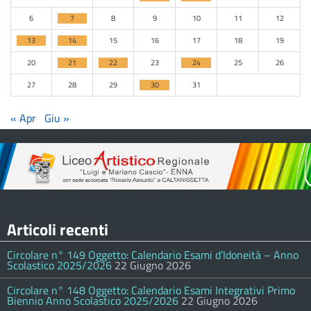
6
7
8
9
10
11
12
13
14
15
16
17
18
19
20
21
22
23
24
25
26
27
28
29
30
31
« Apr
Giu »
Articoli recenti
Circolare n° 149 Oggetto: Calendario Esami d’Idoneità – Anno
Scolastico 2025/2026
22 Giugno 2026
Circolare n° 148 Oggetto: Calendario Esami Integrativi Primo
Biennio Anno Scolastico 2025/2026
22 Giugno 2026