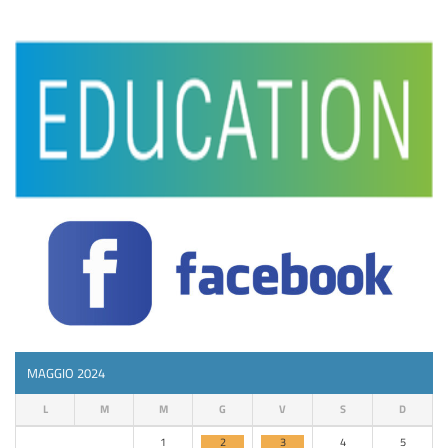
MAGGIO 2024
L
M
M
G
V
S
D
1
2
3
4
5