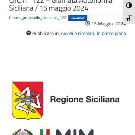
Circ. n° 122 – Giornata Autonomia
Siciliana / 15 maggio 2024
Attiva
timbro_protocollo_circolare_122
Download
Attiv
13 Maggio, 2024
Pubblicato in:
Avvisi e circolari
,
In primo piano