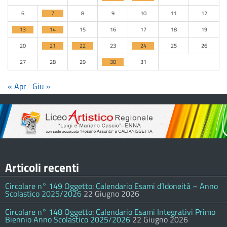
6
7
8
9
10
11
12
13
14
15
16
17
18
19
20
21
22
23
24
25
26
27
28
29
30
31
« Apr
Giu »
Articoli recenti
Circolare n° 149 Oggetto: Calendario Esami d’Idoneità – Anno
Scolastico 2025/2026
22 Giugno 2026
Circolare n° 148 Oggetto: Calendario Esami Integrativi Primo
Biennio Anno Scolastico 2025/2026
22 Giugno 2026