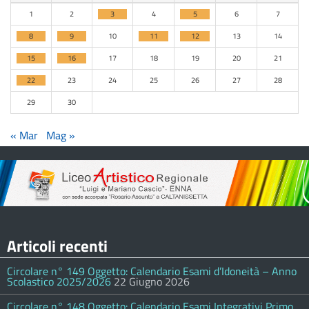
1
2
3
4
5
6
7
8
9
10
11
12
13
14
15
16
17
18
19
20
21
22
23
24
25
26
27
28
29
30
« Mar
Mag »
Articoli recenti
Circolare n° 149 Oggetto: Calendario Esami d’Idoneità – Anno
Scolastico 2025/2026
22 Giugno 2026
Circolare n° 148 Oggetto: Calendario Esami Integrativi Primo