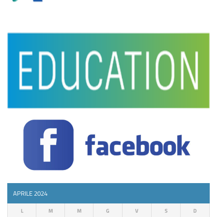
APRILE 2024
L
M
M
G
V
S
D