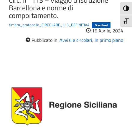
Circ. n° 113 – Viaggio d’Istruzione
Barcellona e norme di
Attiva
comportamento.
Attiv
timbro_protocollo_CIRCOLARE_113_DEFINITIVA
Download
16 Aprile, 2024
Pubblicato in:
Avvisi e circolari
,
In primo piano