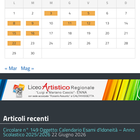
L
M
M
G
V
S
D
1
2
3
4
5
6
7
8
9
10
11
12
13
14
15
16
17
18
19
20
21
22
23
24
25
26
27
28
29
30
« Mar
Mag »
Articoli recenti
Circolare n° 149 Oggetto: Calendario Esami d’Idoneità – Anno
Scolastico 2025/2026
22 Giugno 2026