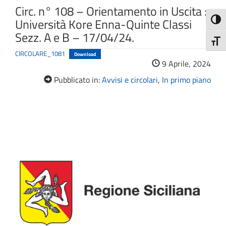
Circ. n° 108 – Orientamento in Uscita :
Università Kore Enna-Quinte Classi
Attiva
Sezz. A e B – 17/04/24.
Attiv
CIRCOLARE_1081
Download
9 Aprile, 2024
Pubblicato in:
Avvisi e circolari
,
In primo piano