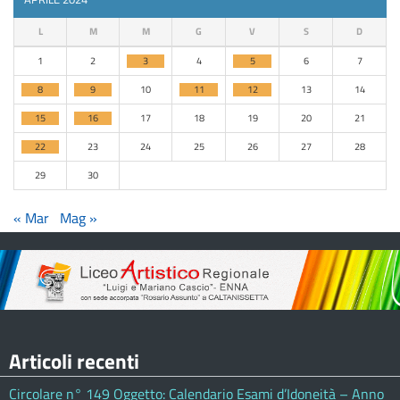
L
M
M
G
V
S
D
1
2
3
4
5
6
7
8
9
10
11
12
13
14
15
16
17
18
19
20
21
22
23
24
25
26
27
28
29
30
« Mar
Mag »
Articoli recenti
Circolare n° 149 Oggetto: Calendario Esami d’Idoneità – Anno