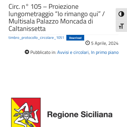
Circ. n° 105 – Proiezione
lungometraggio “Io rimango qui” /
Attiva
Multisala Palazzo Moncada di
Caltanissetta
Attiv
timbro_protocollo_circolare_1051
Download
5 Aprile, 2024
Pubblicato in:
Avvisi e circolari
,
In primo piano