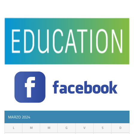
MARZO 2024
L
M
M
G
V
S
D