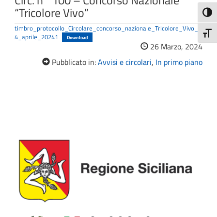
Circ. n° 100 – Concorso Nazionale
“Tricolore Vivo”
Attiva
timbro_protocollo_Circolare_concorso_nazionale_Tricolore_Vivo_0
Attiv
4_aprile_20241
Download
26 Marzo, 2024
Pubblicato in:
Avvisi e circolari
,
In primo piano