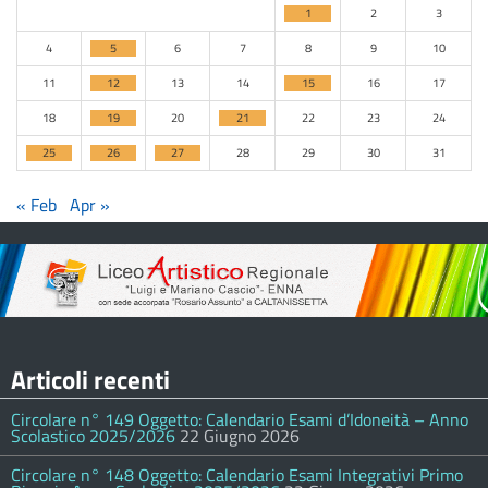
1
2
3
4
5
6
7
8
9
10
11
12
13
14
15
16
17
18
19
20
21
22
23
24
25
26
27
28
29
30
31
« Feb
Apr »
Articoli recenti
Circolare n° 149 Oggetto: Calendario Esami d’Idoneità – Anno
Scolastico 2025/2026
22 Giugno 2026
Circolare n° 148 Oggetto: Calendario Esami Integrativi Primo