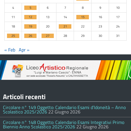
4
5
6
7
8
9
10
11
12
13
14
15
16
17
18
19
20
21
22
23
24
25
26
27
28
29
30
31
« Feb
Apr »
Articoli recenti
Circolare n° 149 Oggetto: Calendario Esami d’Idoneità – Anno
Scolastico 2025/2026
22 Giugno 2026
Circolare n° 148 Oggetto: Calendario Esami Integrativi Primo
Biennio Anno Scolastico 2025/2026
22 Giugno 2026