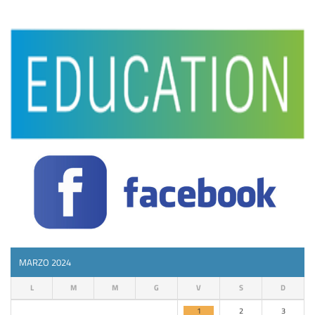
MARZO 2024
L
M
M
G
V
S
D
1
2
3