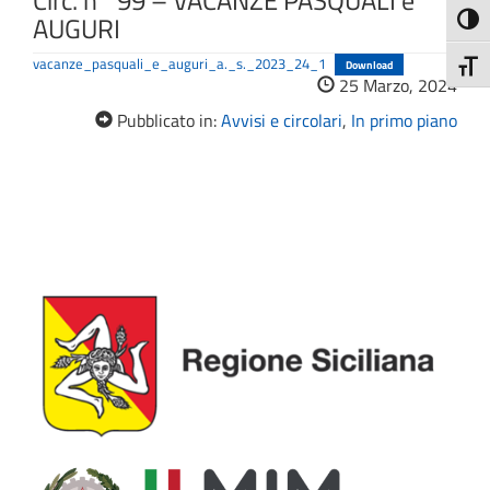
Circ. n° 99 – VACANZE PASQUALI e
AUGURI
Attiva
vacanze_pasquali_e_auguri_a._s._2023_24_1
Download
Attiv
25 Marzo, 2024
Pubblicato in:
Avvisi e circolari
,
In primo piano