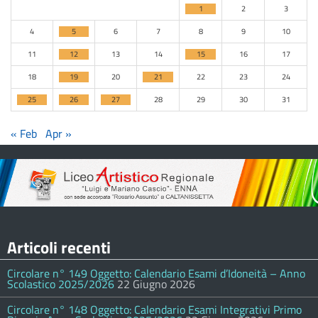
1
2
3
4
5
6
7
8
9
10
11
12
13
14
15
16
17
18
19
20
21
22
23
24
25
26
27
28
29
30
31
« Feb
Apr »
Articoli recenti
Circolare n° 149 Oggetto: Calendario Esami d’Idoneità – Anno
Scolastico 2025/2026
22 Giugno 2026
Circolare n° 148 Oggetto: Calendario Esami Integrativi Primo