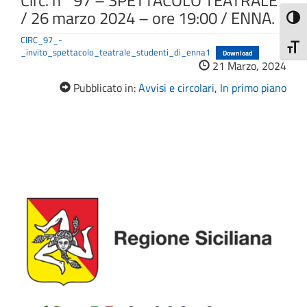
Circ. n° 97 – SPETTACOLO TEATRALE
/ 26 marzo 2024 – ore 19:00 / ENNA.
Attiva
CIRC_97_-
Attiv
_invito_spettacolo_teatrale_studenti_di_enna1
Download
21 Marzo, 2024
Pubblicato in:
Avvisi e circolari
,
In primo piano