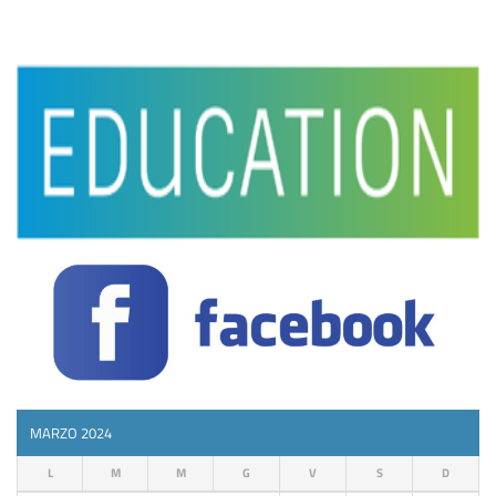
MARZO 2024
L
M
M
G
V
S
D