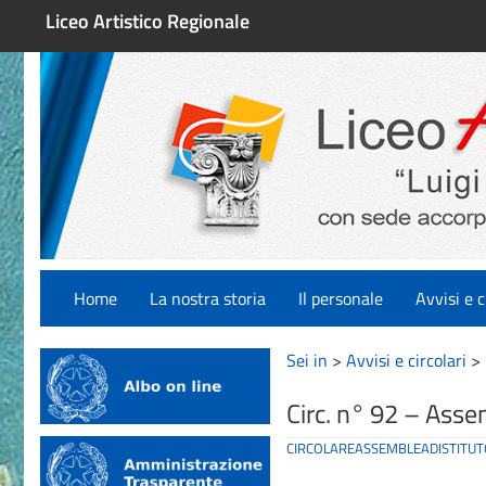
Liceo Artistico Regionale
Home
La nostra storia
Il personale
Avvisi e c
Sei in
>
Avvisi e circolari
>
Circ. n° 92 – Asse
CIRCOLAREASSEMBLEADISTITUT