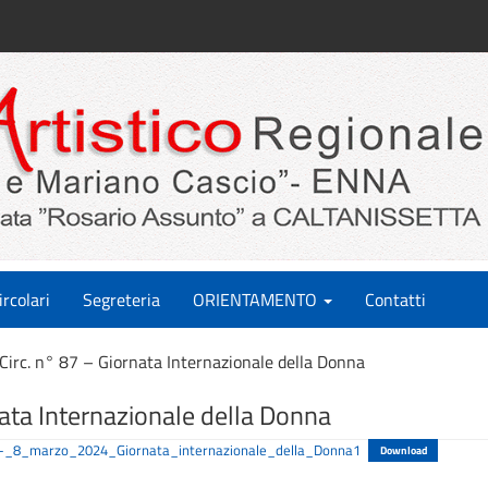
ircolari
Segreteria
ORIENTAMENTO
Contatti
Circ. n° 87 – Giornata Internazionale della Donna
nata Internazionale della Donna
7_-_8_marzo_2024_Giornata_internazionale_della_Donna1
Download