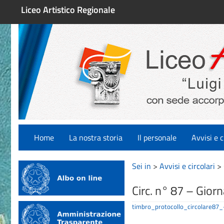
Liceo Artistico Regionale
Home
La nostra storia
Il personale
Avvisi e c
Sei in
>
Avvisi e circolari
>
Circ. n° 87 – Gior
timbro_protocollo_circolare8