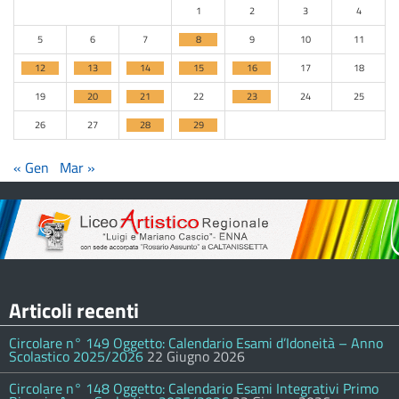
1
2
3
4
5
6
7
8
9
10
11
12
13
14
15
16
17
18
19
20
21
22
23
24
25
26
27
28
29
« Gen
Mar »
Articoli recenti
Circolare n° 149 Oggetto: Calendario Esami d’Idoneità – Anno
Scolastico 2025/2026
22 Giugno 2026
Circolare n° 148 Oggetto: Calendario Esami Integrativi Primo