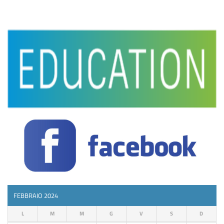
FEBBRAIO 2024
L
M
M
G
V
S
D