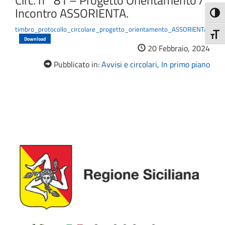
Circ. n° 81 – Progetto Orientamento /
Incontro ASSORIENTA.
Attiva
timbro_protocollo_circolare_progetto_orientamento_ASSORIENTA
Attiv
Download
20 Febbraio, 2024
Pubblicato in:
Avvisi e circolari
,
In primo piano