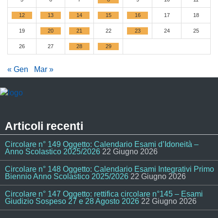
12
13
14
15
16
17
18
19
20
21
22
23
24
25
26
27
28
29
« Gen
Mar »
Articoli recenti
Circolare n° 149 Oggetto: Calendario Esami d’Idoneità –
Anno Scolastico 2025/2026
22 Giugno 2026
Circolare n° 148 Oggetto: Calendario Esami Integrativi Primo
Biennio Anno Scolastico 2025/2026
22 Giugno 2026
Circolare n° 147 Oggetto: rettifica circolare n°145 – Esami
Giudizio Sospeso 27 e 28 Agosto 2026
22 Giugno 2026