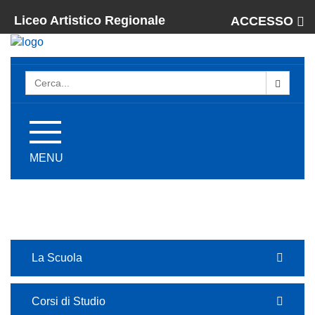
Liceo Artistico Regionale
ACCESSO
Attiva
/
MENU
disattiva
la
navigazione
La Scuola
Corsi di Studio