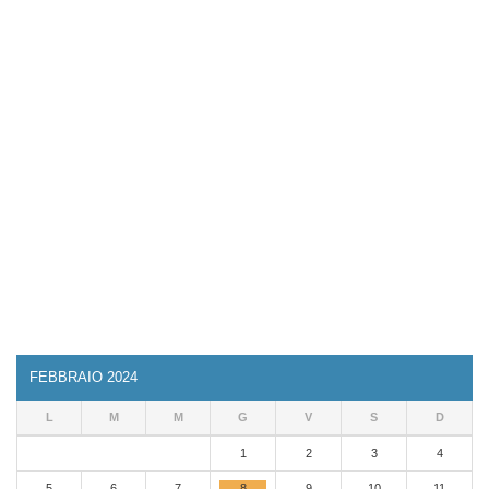
FEBBRAIO 2024
L
M
M
G
V
S
D
1
2
3
4
5
6
7
8
9
10
11