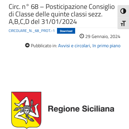
Circ. n° 68 – Posticipazione Consiglio
di Classe delle quinte classi sezz.
Attiva
A,B,C,D del 31/01/2024
Attiv
CIRCOLARE_N._68_PROT.-1
Download
29 Gennaio, 2024
Pubblicato in:
Avvisi e circolari
,
In primo piano