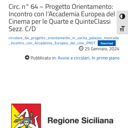
Circ. n° 64 – Progetto Orientamento:
Incontro con l’Accademia Europea del
Attiva
Cinema per le Quarte e QuinteClassi
Sezz. C/D
Attiv
circolare_64_progetto_orientamento_in_uscita_palazzo_moncada
_Incontro_con_Accademia_Europea_del_cine_PROT
Download
25 Gennaio, 2024
Pubblicato in:
Avvisi e circolari
,
In primo piano