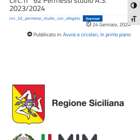
Circ. n° 62 Permessi studio A.S.
2023/2024
Attiva
circ_62_permessi_studio_con_allegato
Download
Attiv
24 Gennaio, 2024
Pubblicato in:
Avvisi e circolari
,
In primo piano