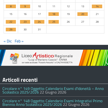
8
9
10
11
12
13
14
15
16
17
18
19
20
21
22
23
24
25
26
27
28
29
30
31
« Dic
Feb »
Articoli recenti
Circolare n° 149 Oggetto: Calendario Esami d’Idoneità – Anno
Scolastico 2025/2026
22 Giugno 2026
Circolare n° 148 Oggetto: Calendario Esami Integrativi Primo
Biennio Anno Scolastico 2025/2026
22 Giugno 2026