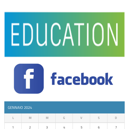
GENNAIO 2024
L
M
M
G
V
S
D
1
2
3
4
5
6
7