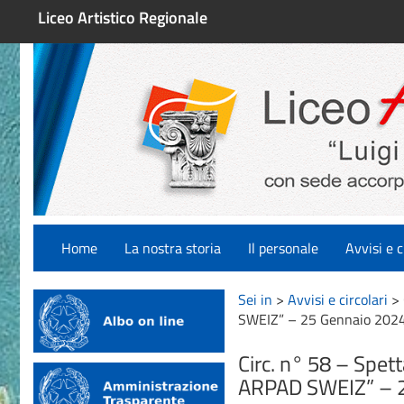
Liceo Artistico Regionale
Home
La nostra storia
Il personale
Avvisi e c
Sei in
>
Avvisi e circolari
>
SWEIZ” – 25 Gennaio 202
Circ. n° 58 – Spet
ARPAD SWEIZ” – 