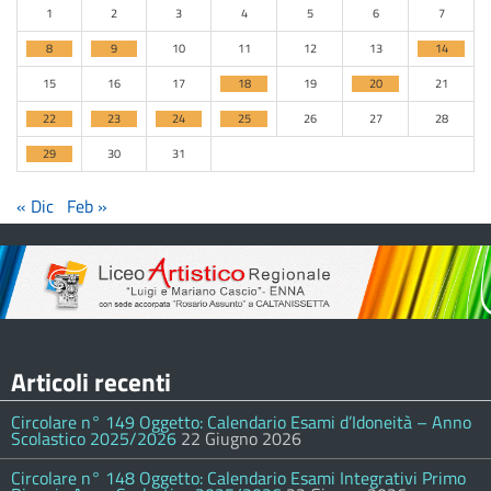
1
2
3
4
5
6
7
8
9
10
11
12
13
14
15
16
17
18
19
20
21
22
23
24
25
26
27
28
29
30
31
« Dic
Feb »
Articoli recenti
Circolare n° 149 Oggetto: Calendario Esami d’Idoneità – Anno
Scolastico 2025/2026
22 Giugno 2026
Circolare n° 148 Oggetto: Calendario Esami Integrativi Primo