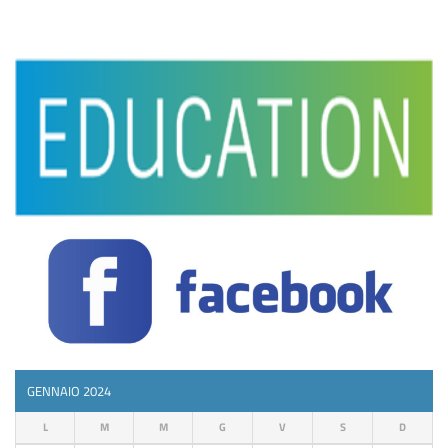
GENNAIO 2024
L
M
M
G
V
S
D