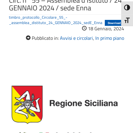
Circ. n° 55 – Assemblea d’Istituto / 24
GENNAIO 2024 / sede Enna
Attiva
timbro_protocollo_Circolare_55_-
Attiv
_assemblea_distituto_24_GENNAIO_2024_sedE_Enna
Download
18 Gennaio, 2024
Pubblicato in:
Avvisi e circolari
,
In primo piano