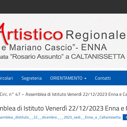
ircolari
Segreteria
ORIENTAMENTO
Contatti
Circ. n° 47 – Assemblea di Istituto Venerdì 22/12/2023 Enna e Ca
mblea di Istituto Venerdì 22/12/2023 Enna e 
assemblea_distituto__22__dicembre___2023_sedi__Enna_e_Caltanissetta