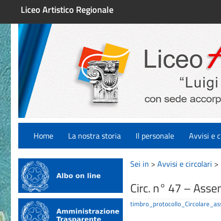
Liceo Artistico Regionale
Home
La nostra storia
Il personale
Avvisi e c
Sei in
>
Avvisi e circolari
>
Circ. n° 47 – Asse
timbro_protocollo_Circolare_