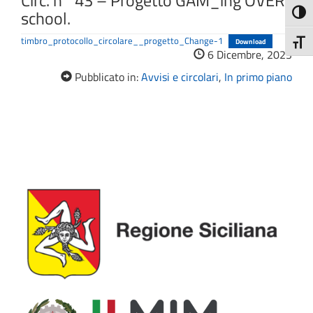
Circ. n° 43 – Progetto GAM_ing OVER
school.
Attiva
timbro_protocollo_circolare__progetto_Change-1
Download
Attiv
6 Dicembre, 2023
Pubblicato in:
Avvisi e circolari
,
In primo piano