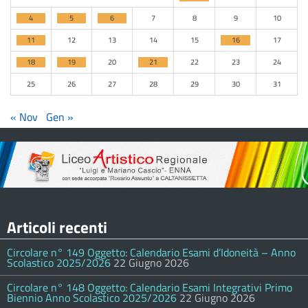
4
5
6
7
8
9
10
11
12
13
14
15
16
17
18
19
20
21
22
23
24
25
26
27
28
29
30
31
« Nov
Gen »
Articoli recenti
Circolare n° 149 Oggetto: Calendario Esami d’Idoneità – Anno
Scolastico 2025/2026
22 Giugno 2026
Circolare n° 148 Oggetto: Calendario Esami Integrativi Primo
Biennio Anno Scolastico 2025/2026
22 Giugno 2026