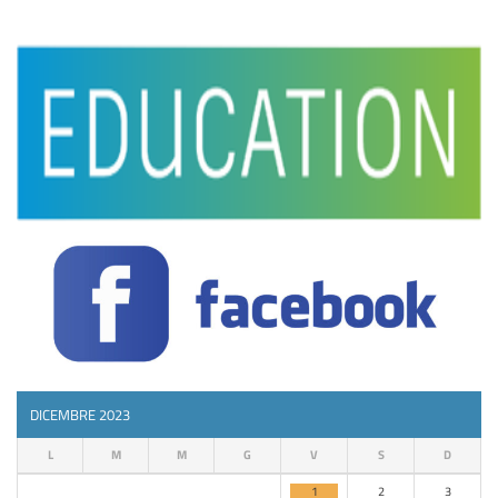
DICEMBRE 2023
L
M
M
G
V
S
D
1
2
3