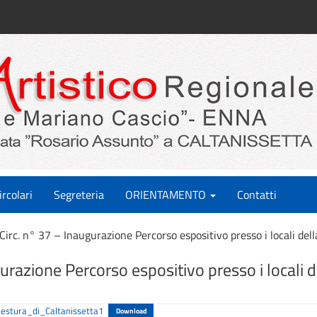
ircolari
Segreteria
ORIENTAMENTO
Contatti
Circ. n° 37 – Inaugurazione Percorso espositivo presso i locali del
gurazione Percorso espositivo presso i locali 
estura_di_Caltanissetta1
Download