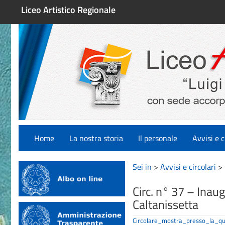
Liceo Artistico Regionale
Home
La nostra storia
Il personale
Avvisi e c
Sei in
>
Avvisi e circolari
>
Circ. n° 37 – Inau
Caltanissetta
Circolare_mostra_presso_la_qu