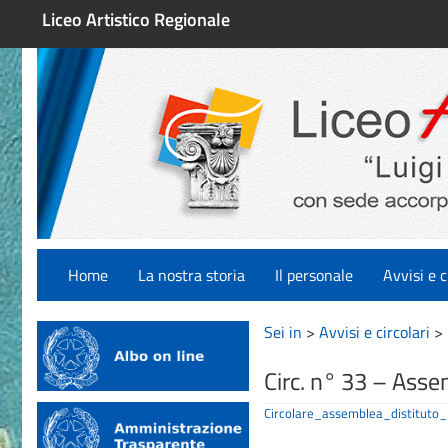
Liceo Artistico Regionale
Home
La nostra storia
Il personale
Avvisi e c
Sei in
>
Avvisi e circolari
>
Circ. n° 33 – Asse
Circolare_assemblea_distitu