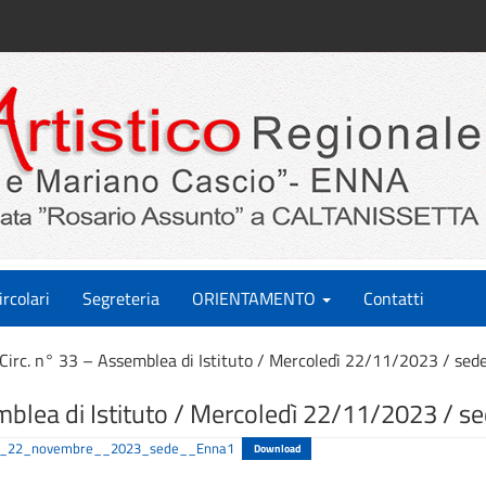
ircolari
Segreteria
ORIENTAMENTO
Contatti
Circ. n° 33 – Assemblea di Istituto / Mercoledì 22/11/2023 / sed
mblea di Istituto / Mercoledì 22/11/2023 / s
to__22_novembre__2023_sede__Enna1
Download