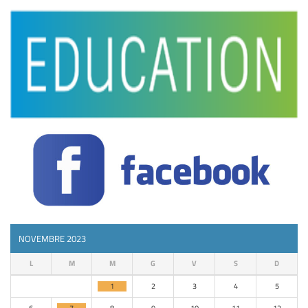
NOVEMBRE 2023
L
M
M
G
V
S
D
1
2
3
4
5