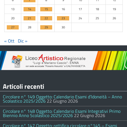
6
7
8
9
10
11
12
13
14
15
16
17
18
19
20
21
22
23
24
25
26
27
28
29
30
« Ott
Dic »
Articoli recenti
Circolare n° 149 Oggetto: Calendario Esami d’Idoneità – Anno
Scolastico 2025/2026
22 Giugno 2026
Circolare n° 148 Oggetto: Calendario Esami Integrativi Primo
Biennio Anno Scolastico 2025/2026
22 Giugno 2026
Circolare n° 147 Oggetto: rettifica circolare n°145 – Esami