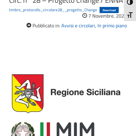
Circ. n° 28 – Progetto Change / ENNA
Attiva
timbro_protocollo_circolare28__progetto_Change
Download
7 Novembre, 2023
Attiv
Pubblicato in:
Avvisi e circolari
,
In primo piano