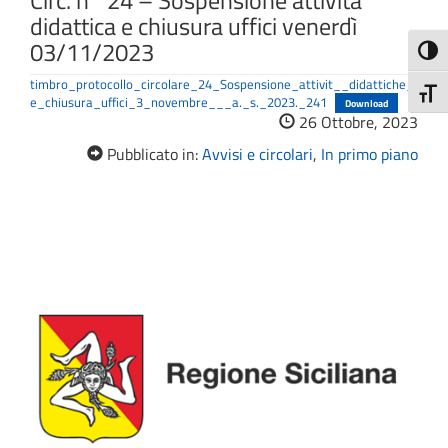
Circ. n° 24 – Sospensione attività
didattica e chiusura uffici venerdì
03/11/2023
Attiva
timbro_protocollo_circolare_24_Sospensione_attivit__didattiche_
Attiv
e_chiusura_uffici_3_novembre___a._s._2023._241
Download
26 Ottobre, 2023
Pubblicato in:
Avvisi e circolari
,
In primo piano