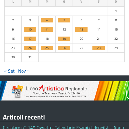
L
M
M
G
V
S
D
1
2
3
4
5
6
7
8
9
10
11
12
13
14
15
16
17
18
19
20
21
22
23
24
25
26
27
28
29
30
31
« Set
Nov »
Articoli recenti
Circolare n° 149 Oggetto: Calendario Esami d’Idoneità – Anno