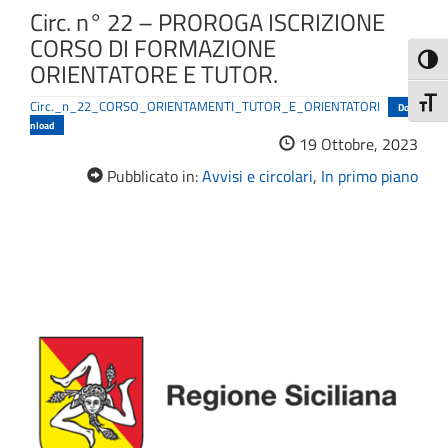
Circ. n° 22 – PROROGA ISCRIZIONE
CORSO DI FORMAZIONE
Attiva
ORIENTATORE E TUTOR.
Attiv
Circ._n_22_CORSO_ORIENTAMENTI_TUTOR_E_ORIENTATORI
Dow
nload
19 Ottobre, 2023
Pubblicato in:
Avvisi e circolari
,
In primo piano