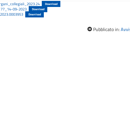
rgani_collegiali_2023.24
Download
77_14-09-2023
Download
.2023.0003953
Download
Pubblicato in:
Avvis