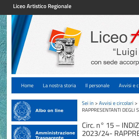
Liceo Artistico Regionale
Home
La nostra storia
Il personale
Avvisi e c
Sei in
>
Avvisi e circolari
>
RAPPRESENTANTI DEGLI S
Circ. n° 15 – IND
2023/24- RAPPRE