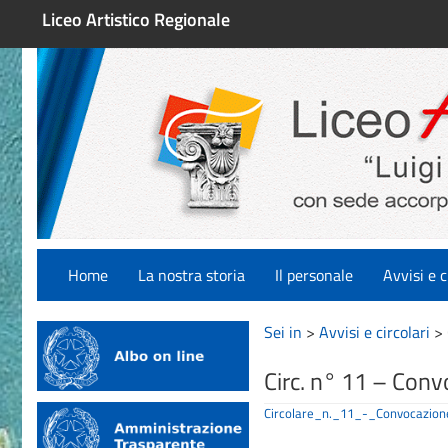
Liceo Artistico Regionale
Home
La nostra storia
Il personale
Avvisi e c
Sei in
>
Avvisi e circolari
>
Circ. n° 11 – Con
Circolare_n._11_-_Convocazio