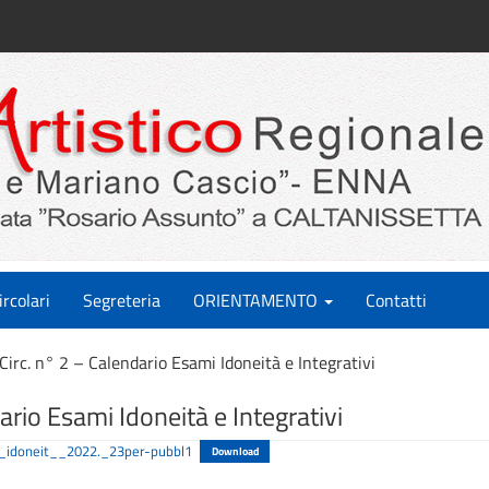
ircolari
Segreteria
ORIENTAMENTO
Contatti
Circ. n° 2 – Calendario Esami Idoneità e Integrativi
ario Esami Idoneità e Integrativi
e_idoneit__2022._23per-pubbl1
Download