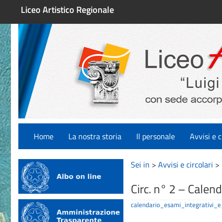
Liceo Artistico Regionale
Home
La nostra storia
Il personale
Avvisi e c
Sei in
>
Avvisi e circolari
>
Circ. n° 2 – Calend
calendario_esami_integrativi_