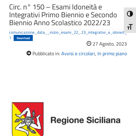
Circ. n° 150 – Esami Idoneità e
Integrativi Primo Biennio e Secondo
Attiva
Biennio Anno Scolastico 2022/23
Attiv
comunicazione_data__inizio_esami_22_.23_integrativi_e_idoneit_
1
Download
27 Agosto, 2023
Pubblicato in:
Avvisi e circolari
,
In primo piano