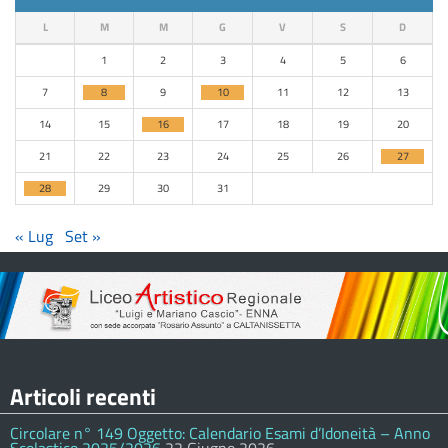
L
M
M
G
V
S
D
1
2
3
4
5
6
7
8
9
10
11
12
13
14
15
16
17
18
19
20
21
22
23
24
25
26
27
28
29
30
31
« Lug
Set »
Articoli recenti
Circolare n° 149 Oggetto: Calendario Esami d’Idoneità – Anno