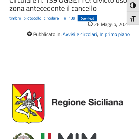
Circolare n. 139 OGGETTO: divieto uso
zona antecedente il cancello
Attiva
timbro_protocollo_circolare__n_139
Download
Attiv
26 Maggio, 2023
Pubblicato in:
Avvisi e circolari
,
In primo piano