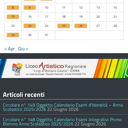
8
9
10
11
12
13
14
15
16
17
18
19
20
21
22
23
24
25
26
27
28
29
30
31
« Apr
Giu »
Articoli recenti
Circolare n° 149 Oggetto: Calendario Esami d’Idoneità – Anno
Scolastico 2025/2026
22 Giugno 2026
Circolare n° 148 Oggetto: Calendario Esami Integrativi Primo
Biennio Anno Scolastico 2025/2026
22 Giugno 2026