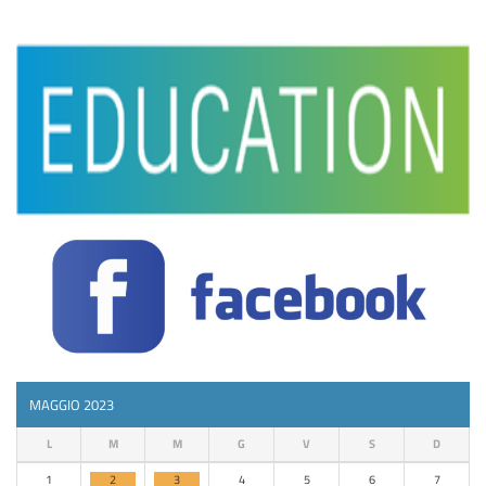
MAGGIO 2023
L
M
M
G
V
S
D
1
2
3
4
5
6
7