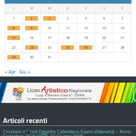
L
M
M
G
V
S
D
1
2
3
4
5
6
7
8
9
10
11
12
13
14
15
16
17
18
19
20
21
22
23
24
25
26
27
28
29
30
31
« Apr
Giu »
Articoli recenti
Circolare n° 149 Oggetto: Calendario Esami d’Idoneità – Anno