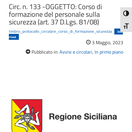
Circ. n. 133 -OGGETTO: Corso di
formazione del personale sulla
Attiva
sicurezza (art. 37 D.Lgs. 81/08)
Attiv
timbro_protocollo_circolare_corso_di_formazione_sicurezza
Dow
nload
3 Maggio, 2023
Pubblicato in:
Avvisi e circolari
,
In primo piano