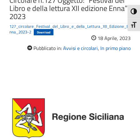
Circolare n.127 Oggetto: “Festival del
Libro e della lettura XII edizione Enna”
Attiva
2023
Attiv
127_circolare_Festival_del_Libro_e_della_Lettura_XII_Edizione_E
nna_2023-2
Download
18 Aprile, 2023
Pubblicato in:
Avvisi e circolari
,
In primo piano