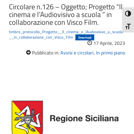
Circolare n.126 – Oggetto; Progetto “Il
cinema e l’Audiovisivo a scuola ” in
Attiva
collaborazione con Visco Film.
Attiv
timbro_protocollo_Progetto__Il_cinema_e_lAudiovisivo_a_scuola
__in_collaborazione_con_Visco_Film
Download
17 Aprile, 2023
Pubblicato in:
Avvisi e circolari
,
In primo piano