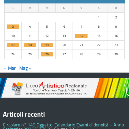
L
M
M
G
V
S
D
1
2
3
4
5
6
7
8
9
10
11
12
13
14
15
16
17
18
19
20
21
22
23
24
25
26
27
28
29
30
« Mar
Mag »
Articoli recenti
Circolare n° 149 Oggetto: Calendario Esami d’Idoneità – Anno