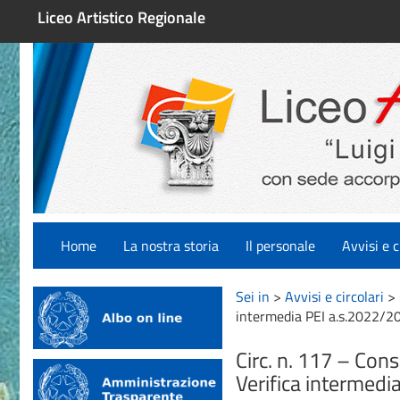
Liceo Artistico Regionale
Home
La nostra storia
Il personale
Avvisi e c
Sei in
>
Avvisi e circolari
>
intermedia PEI a.s.2022/2
Circ. n. 117 – Con
Verifica intermedi