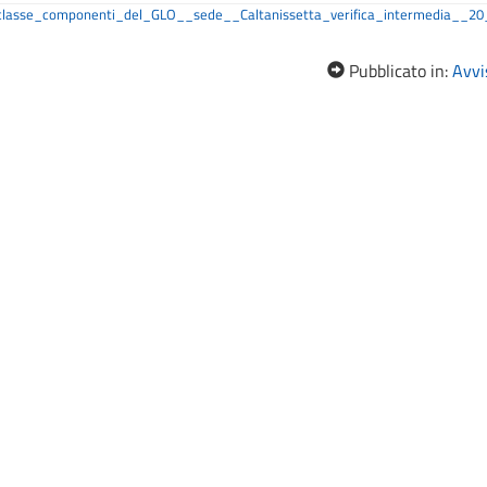
_classe_componenti_del_GLO__sede__Caltanissetta_verifica_intermedia__20
Pubblicato in:
Avvis