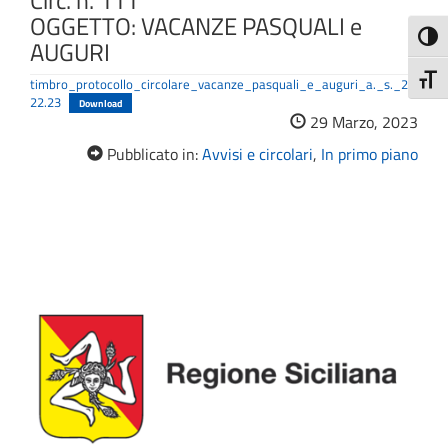
Circ. n. 111
OGGETTO: VACANZE PASQUALI e
Attiva
AUGURI
Attiv
timbro_protocollo_circolare_vacanze_pasquali_e_auguri_a._s._20
22.23
Download
29 Marzo, 2023
Pubblicato in:
Avvisi e circolari
,
In primo piano