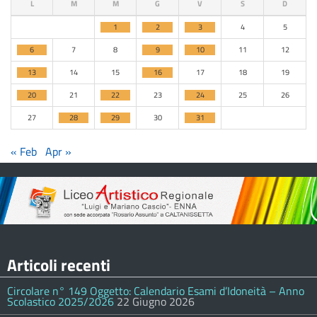
L
M
M
G
V
S
D
1
2
3
4
5
6
7
8
9
10
11
12
13
14
15
16
17
18
19
20
21
22
23
24
25
26
27
28
29
30
31
« Feb
Apr »
Articoli recenti
Circolare n° 149 Oggetto: Calendario Esami d’Idoneità – Anno
Scolastico 2025/2026
22 Giugno 2026