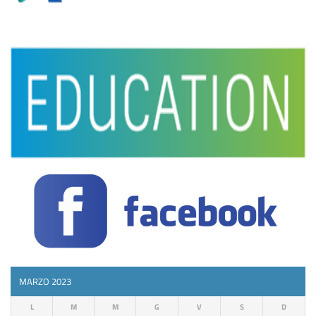
MARZO 2023
L
M
M
G
V
S
D