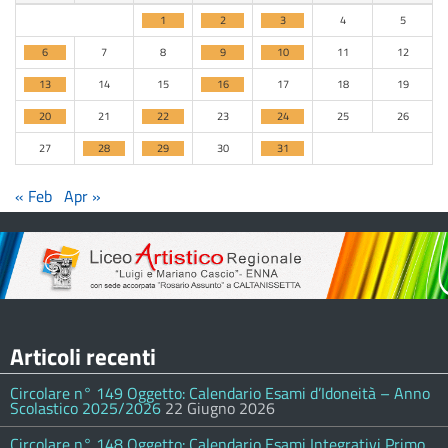
1
2
3
4
5
6
7
8
9
10
11
12
13
14
15
16
17
18
19
20
21
22
23
24
25
26
27
28
29
30
31
« Feb
Apr »
Articoli recenti
Circolare n° 149 Oggetto: Calendario Esami d’Idoneità – Anno
Scolastico 2025/2026
22 Giugno 2026
Circolare n° 148 Oggetto: Calendario Esami Integrativi Primo