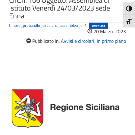
Circ.n. 106 Oggetto: Assemblea di
Istituto Venerdì 24/03/2023 sede
Attiva
Enna
Attiv
timbro_protocollo_circolare_assemblea_d-1
Download
20 Marzo, 2023
Pubblicato in:
Avvisi e circolari
,
In primo piano