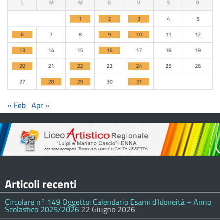
L
M
M
G
V
S
D
1
2
3
4
5
6
7
8
9
10
11
12
13
14
15
16
17
18
19
20
21
22
23
24
25
26
27
28
29
30
31
« Feb
Apr »
Articoli recenti
Circolare n° 149 Oggetto: Calendario Esami d’Idoneità – Anno
Scolastico 2025/2026
22 Giugno 2026