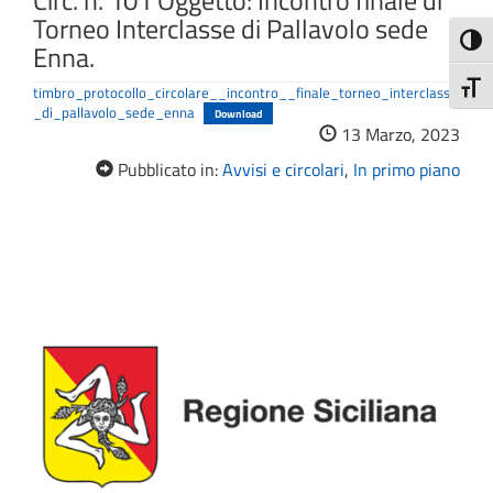
Circ. n. 101 Oggetto: Incontro finale di
Torneo Interclasse di Pallavolo sede
Attiva
Enna.
Attiv
timbro_protocollo_circolare__incontro__finale_torneo_interclasse
_di_pallavolo_sede_enna
Download
13 Marzo, 2023
Pubblicato in:
Avvisi e circolari
,
In primo piano