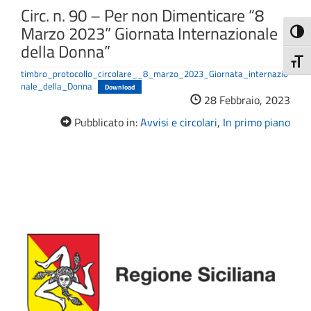
Circ. n. 90 – Per non Dimenticare “8
Marzo 2023” Giornata Internazionale
Attiva
della Donna”
Attiv
timbro_protocollo_circolare__8_marzo_2023_Giornata_internazio
nale_della_Donna
Download
28 Febbraio, 2023
Pubblicato in:
Avvisi e circolari
,
In primo piano