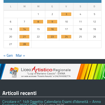
L
M
M
G
V
S
D
1
2
3
4
5
6
7
8
9
10
11
12
13
14
15
16
17
18
19
20
21
22
23
24
25
26
27
28
« Gen
Mar »
Articoli recenti
Circolare n° 149 Oggetto: Calendario Esami d’Idoneità – Anno