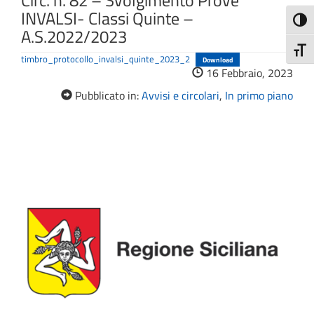
Circ. n. 82 – Svolgimento Prove
INVALSI- Classi Quinte –
Attiva
A.S.2022/2023
Attiv
timbro_protocollo_invalsi_quinte_2023_2
Download
16 Febbraio, 2023
Pubblicato in:
Avvisi e circolari
,
In primo piano