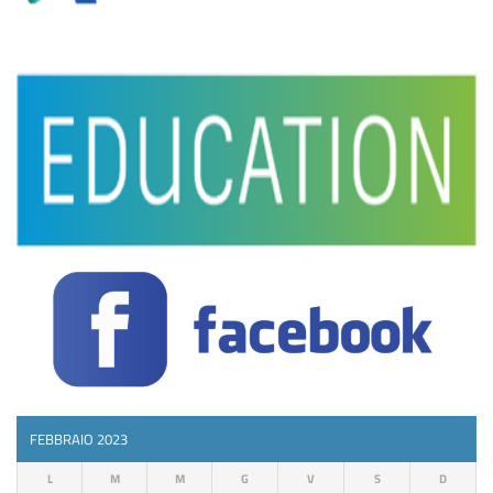
FEBBRAIO 2023
L
M
M
G
V
S
D