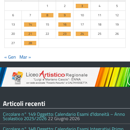
1
2
3
4
5
6
7
8
9
10
11
12
13
14
15
16
17
18
19
20
21
22
23
24
25
26
27
28
« Gen
Mar »
Articoli recenti
Circolare n° 149 Oggetto: Calendario Esami d’Idoneità – Anno
Scolastico 2025/2026
22 Giugno 2026
Circolare n° 148 Oggetto: Calendario Esami Integrativi Primo