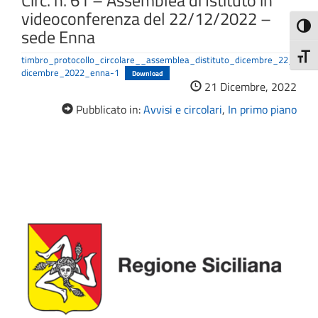
Circ. n. 61 – Assemblea di Istituto in
videoconferenza del 22/12/2022 –
Attiva
sede Enna
Attiv
timbro_protocollo_circolare__assemblea_distituto_dicembre_22_
dicembre_2022_enna-1
Download
21 Dicembre, 2022
Pubblicato in:
Avvisi e circolari
,
In primo piano