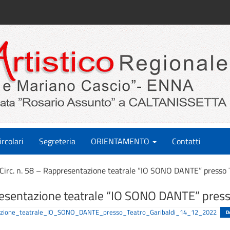
ircolari
Segreteria
ORIENTAMENTO
Contatti
Circ. n. 58 – Rappresentazione teatrale “IO SONO DANTE” presso T
resentazione teatrale “IO SONO DANTE” press
tazione_teatrale_IO_SONO_DANTE_presso_Teatro_Garibaldi_14_12_2022
D