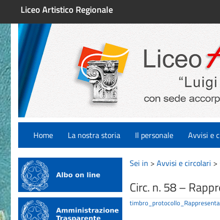
Liceo Artistico Regionale
Home
La nostra storia
Il personale
Avvisi e c
Sei in
>
Avvisi e circolari
>
Circ. n. 58 – Rapp
timbro_protocollo_Rappresen