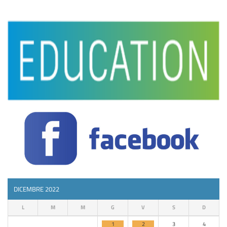
DICEMBRE 2022
L
M
M
G
V
S
D
1
2
3
4