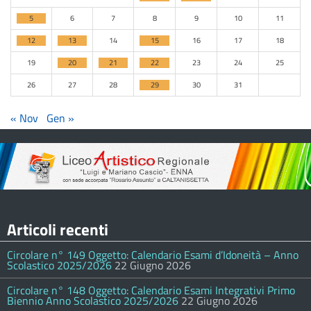
5
6
7
8
9
10
11
12
13
14
15
16
17
18
19
20
21
22
23
24
25
26
27
28
29
30
31
« Nov
Gen »
Articoli recenti
Circolare n° 149 Oggetto: Calendario Esami d’Idoneità – Anno
Scolastico 2025/2026
22 Giugno 2026
Circolare n° 148 Oggetto: Calendario Esami Integrativi Primo
Biennio Anno Scolastico 2025/2026
22 Giugno 2026