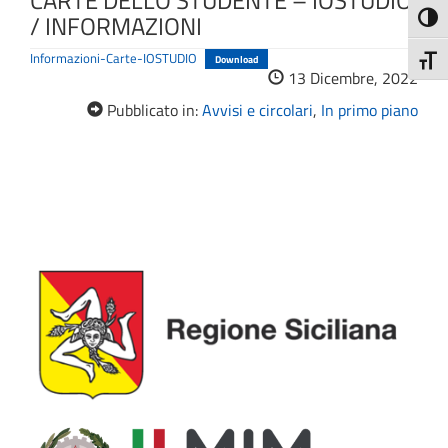
CARTE DELLO STUDENTE – IOSTUDIO
/ INFORMAZIONI
Attiva
Informazioni-Carte-IOSTUDIO
Download
Attiv
13 Dicembre, 2022
Pubblicato in:
Avvisi e circolari
,
In primo piano